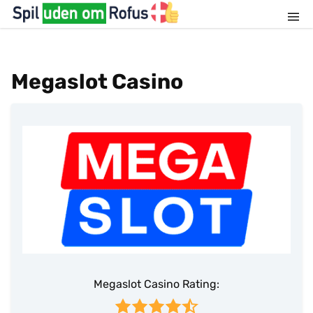
Skip
to
content
Megaslot Casino
Megaslot Casino Rating: