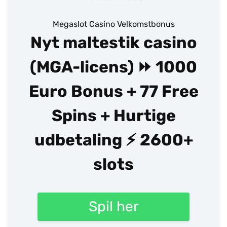
Megaslot Casino Velkomstbonus
Nyt maltestik casino
(MGA-licens) ⏩ 1000
Euro Bonus + 77 Free
Spins + Hurtige
udbetaling ⚡ 2600+
slots
Spil her