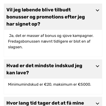
Vil jeg løbende blive tilbudt
bonusser og promotions efter jeg
har signet op?
Ja, det er masser af bonus og sjove kampagner.
Fredagsbonussen nævnt tidligere er blot en af
slagsen.
Hvad er det mindste indskud jeg
kan lave?
Minimumindskud er €20, maksimum er €5000.
Hvor lang tid tager det at få mine