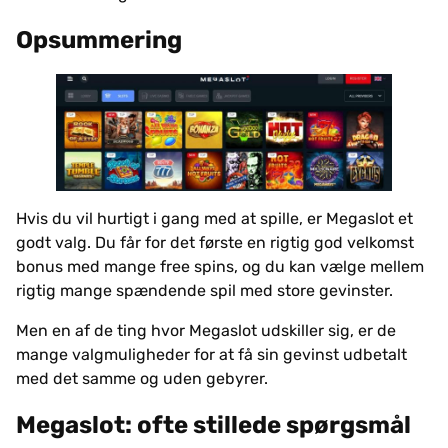
Opsummering
Hvis du vil hurtigt i gang med at spille, er Megaslot et
godt valg. Du får for det første en rigtig god velkomst
bonus med mange free spins, og du kan vælge mellem
rigtig mange spændende spil med store gevinster.
Men en af de ting hvor Megaslot udskiller sig, er de
mange valgmuligheder for at få sin gevinst udbetalt
med det samme og uden gebyrer.
Megaslot: ofte stillede spørgsmål