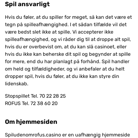
Spil ansvarligt
Hvis du føler, at du spiller for meget, så kan det være et
tegn på spilleafhængighed. I et sådan tilfælde vil det
være bedst slet ikke at spille. Vi accepterer ikke
spilleafhængighed, og vi råder dig til at droppe alt spil,
hvis du er overbevist om, at du kan slå casinoet, eller
hvis du ikke kan beherske dit spil og begynder at spille
for mere, end du har planlagt på forhånd. Spil handler
om held og tilfældigheder, og vi anbefaler at du helt
dropper spil, hvis du føler, at du ikke kan styre din
lidenskab.
Stopspillet Tel. 70 22 28 25
ROFUS Tel. 72 38 60 20
Om hjemmesiden
Spiludenomrofus.casino er en uafhængig hjemmeside