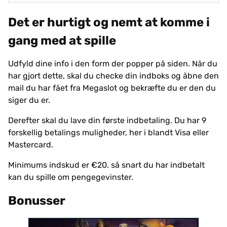
Det er hurtigt og nemt at komme i
gang med at spille
Udfyld dine info i den form der popper på siden. Når du
har gjort dette, skal du checke din indboks og åbne den
mail du har fået fra Megaslot og bekræfte du er den du
siger du er.
Derefter skal du lave din første indbetaling. Du har 9
forskellig betalings muligheder, her i blandt Visa eller
Mastercard.
Minimums indskud er €20. så snart du har indbetalt
kan du spille om pengegevinster.
Bonusser