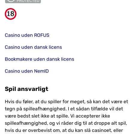
Casino uden ROFUS
Casino uden dansk licens
Bookmakere uden dansk licens
Casino uden NemID
Spil ansvarligt
Hvis du føler, at du spiller for meget, så kan det være et
tegn på spilleafhængighed. I et sådan tilfælde vil det
være bedst slet ikke at spille. Vi accepterer ikke
spilleafhængighed, og vi råder dig til at droppe alt spil,
hvis du er overbevist om, at du kan slå casinoet, eller