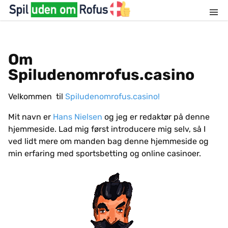
Skip
to
content
Om
Spiludenomrofus.casino
Velkommen til
Spiludenomrofus.casino!
Mit navn er
Hans Nielsen
og jeg er redaktør på denne
hjemmeside. Lad mig først introducere mig selv, så I
ved lidt mere om manden bag denne hjemmeside og
min erfaring med sportsbetting og online casinoer.