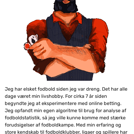
Jeg har elsket fodbold siden jeg var dreng. Det har alle
dage været min livshobby. For cirka 7 år siden
begyndte jeg at eksperimentere med online betting.
Jeg opfandt min egen algoritme til brug for analyse af
fodboldstatistik, så jeg ville kunne komme med stærke
forudsigelser af fodboldkampe. Med min erfaring og
store kendskab til fodboldklubber, ligaer og spillere har