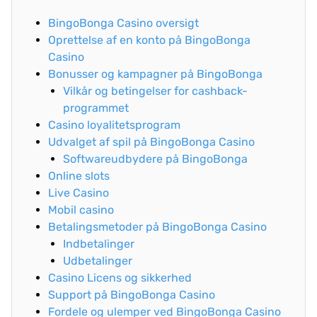
BingoBonga Casino oversigt
Oprettelse af en konto på BingoBonga
Casino
Bonusser og kampagner på BingoBonga
Vilkår og betingelser for cashback-
programmet
Casino loyalitetsprogram
Udvalget af spil på BingoBonga Casino
Softwareudbydere på BingoBonga
Online slots
Live Casino
Mobil casino
Betalingsmetoder på BingoBonga Casino
Indbetalinger
Udbetalinger
Casino Licens og sikkerhed
Support på BingoBonga Casino
Fordele og ulemper ved BingoBonga Casino