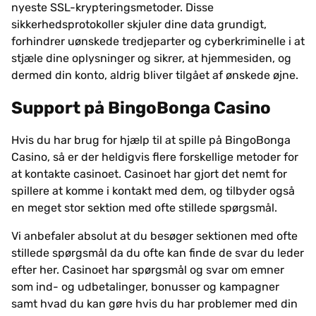
nyeste SSL-krypteringsmetoder. Disse
sikkerhedsprotokoller skjuler dine data grundigt,
forhindrer uønskede tredjeparter og cyberkriminelle i at
stjæle dine oplysninger og sikrer, at hjemmesiden, og
dermed din konto, aldrig bliver tilgået af ønskede øjne.
Support på BingoBonga Casino
Hvis du har brug for hjælp til at spille på BingoBonga
Casino, så er der heldigvis flere forskellige metoder for
at kontakte casinoet. Casinoet har gjort det nemt for
spillere at komme i kontakt med dem, og tilbyder også
en meget stor sektion med ofte stillede spørgsmål.
Vi anbefaler absolut at du besøger sektionen med ofte
stillede spørgsmål da du ofte kan finde de svar du leder
efter her. Casinoet har spørgsmål og svar om emner
som ind- og udbetalinger, bonusser og kampagner
samt hvad du kan gøre hvis du har problemer med din