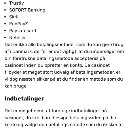
Trustly
SOFORT Banking
Skrill
EcoPayZ
Paysafecard
Neteller
Det er ikke alle betalingsmetoder som du kan gøre brug
af i Danmark, derfor er det vigtigt, at du undersøger om
din foretrukne betalingsmetode accepteres på
casinoet inden du opretter en konto. Da casinoet
tilbyder et meget stort udvalg af betalingsmetoder, er
vi dog næsten sikker på at du finder en metode som du
kan bruge.
Indbetalinger
Det er meget nemt at foretage indbetalinger på
casinoet, du skal bare besøge betalingssiden på din
konto og vælge den betalingsmetode som du ønsker at