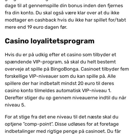
dage til at gennemspille din bonus inden den fjernes
fra din konto. Du skal også være klar over at du ikke
modtager en cashback hvis du ikke har spillet for/tabt
mere end 19 euro dagen før.
Casino loyalitetsprogram
Hvis du er på udkig efter et casino som tilbyder et
spændende VIP-program, så skal du helt bestemt
overveje at spille på BingoBonga. Casinoet tilbyder fem
forskellige VIP-niveauer som du kan spille på. Alle
spillere der har indbetalt mindst 20 euro til deres
casino konto tilmeldes automatisk VIP-niveau 1.
Derefter stiger du op gennem niveauerne indtil du når
niveau 5.
For at stige fra det ene niveau til det næste skal du
optjene ”comp-point”. Disse udløses for at foretage
indbetalinger med rigtige penge på casinoet. Du får