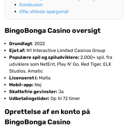
Konklusion
Ofte stillede spørgsmål
BingoBonga Casino oversigt
Grundlagt
: 2022
Ejet af:
N1 Interactive Limited Casinos Group
Populære spil og spiludviklere:
2.000+ spil, fra
udviklere som NetEnt, Play N’ Go, Red Tiger, ELK
Studios, Amatic
Licenseret i:
Malta
Mobil-app:
Nej
Skattefrie gevinster:
Ja
Udbetalingstider:
Op til 72 timer
Oprettelse af en konto på
BingoBonga Casino