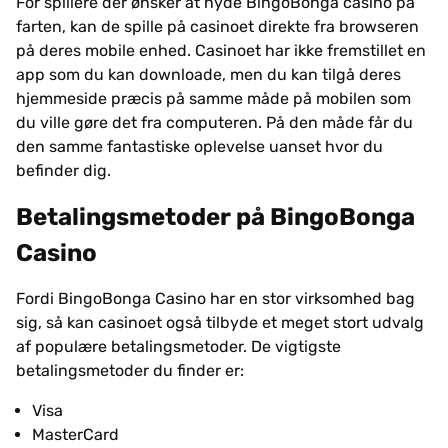
For spillere der ønsker at nyde BingoBonga casino på
farten, kan de spille på casinoet direkte fra browseren
på deres mobile enhed. Casinoet har ikke fremstillet en
app som du kan downloade, men du kan tilgå deres
hjemmeside præcis på samme måde på mobilen som
du ville gøre det fra computeren. På den måde får du
den samme fantastiske oplevelse uanset hvor du
befinder dig.
Betalingsmetoder på BingoBonga
Casino
Fordi BingoBonga Casino har en stor virksomhed bag
sig, så kan casinoet også tilbyde et meget stort udvalg
af populære betalingsmetoder. De vigtigste
betalingsmetoder du finder er:
Visa
MasterCard