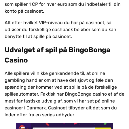
som spiller 1 CP for hver euro som du indbetaler til din
konto på casinoet.
Alt efter hvilket VIP-niveau du har på casinoet, så
udløser du forskellige cashback beløber som du kan
benytte til at spille på casinoet.
Udvalget af spil på BingoBonga
Casino
Alle spillere vil nikke genkendende til, at online
gambling handler om at have det sjovt og føle den
spænding der kommer ved at spille på de forskellige
spilleautomater. Faktisk har BingoBonga casino et af de
mest fantastiske udvalg af, som vi har set på online
casinoer i Danmark. Casinoet tilbyder alt det som du
leder efter fra en seriøs udbyder.