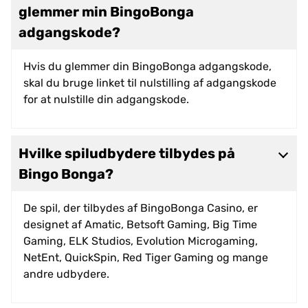
glemmer min BingoBonga
adgangskode?
Hvis du glemmer din BingoBonga adgangskode,
skal du bruge linket til nulstilling af adgangskode
for at nulstille din adgangskode.
Hvilke spiludbydere tilbydes på
Bingo Bonga?
De spil, der tilbydes af BingoBonga Casino, er
designet af Amatic, Betsoft Gaming, Big Time
Gaming, ELK Studios, Evolution Microgaming,
NetEnt, QuickSpin, Red Tiger Gaming og mange
andre udbydere.