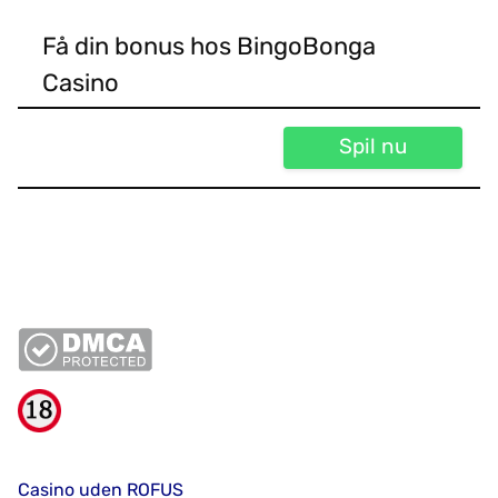
Få din bonus hos BingoBonga
Casino
Spil nu
Casino uden ROFUS