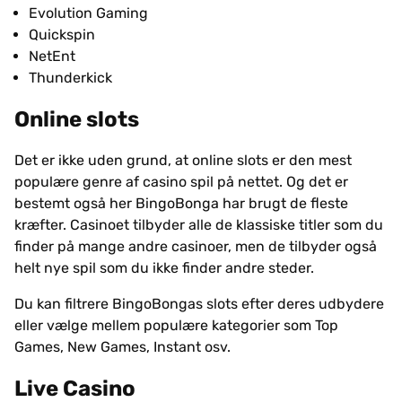
Evolution Gaming
Quickspin
NetEnt
Thunderkick
Online slots
Det er ikke uden grund, at online slots er den mest
populære genre af casino spil på nettet. Og det er
bestemt også her BingoBonga har brugt de fleste
kræfter. Casinoet tilbyder alle de klassiske titler som du
finder på mange andre casinoer, men de tilbyder også
helt nye spil som du ikke finder andre steder.
Du kan filtrere BingoBongas slots efter deres udbydere
eller vælge mellem populære kategorier som Top
Games, New Games, Instant osv.
Live Casino